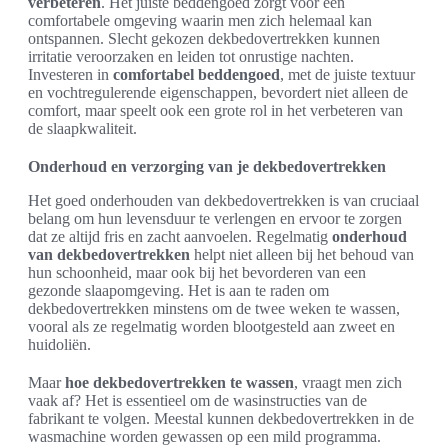
verbeteren
. Het juiste beddengoed zorgt voor een
comfortabele omgeving waarin men zich helemaal kan
ontspannen. Slecht gekozen dekbedovertrekken kunnen
irritatie veroorzaken en leiden tot onrustige nachten.
Investeren in
comfortabel beddengoed
, met de juiste textuur
en vochtregulerende eigenschappen, bevordert niet alleen de
comfort, maar speelt ook een grote rol in het verbeteren van
de slaapkwaliteit.
Onderhoud en verzorging van je dekbedovertrekken
Het goed onderhouden van dekbedovertrekken is van cruciaal
belang om hun levensduur te verlengen en ervoor te zorgen
dat ze altijd fris en zacht aanvoelen. Regelmatig
onderhoud
van dekbedovertrekken
helpt niet alleen bij het behoud van
hun schoonheid, maar ook bij het bevorderen van een
gezonde slaapomgeving. Het is aan te raden om
dekbedovertrekken minstens om de twee weken te wassen,
vooral als ze regelmatig worden blootgesteld aan zweet en
huidoliën.
Maar
hoe dekbedovertrekken te wassen
, vraagt men zich
vaak af? Het is essentieel om de wasinstructies van de
fabrikant te volgen. Meestal kunnen dekbedovertrekken in de
wasmachine worden gewassen op een mild programma.