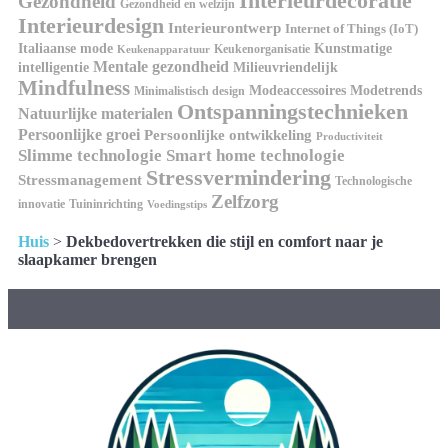
Interieurdecoratie
Gezondheid
Gezondheid en welzijn
Interieurdesign
Interieurontwerp
Internet of Things (IoT)
Kunstmatige
Italiaanse mode
Keukenorganisatie
Keukenapparatuur
Mentale gezondheid
intelligentie
Milieuvriendelijk
Mindfulness
Modeaccessoires
Modetrends
Minimalistisch design
Ontspanningstechnieken
Natuurlijke materialen
Persoonlijke groei
Persoonlijke ontwikkeling
Productiviteit
Slimme technologie
Smart home technologie
Stressvermindering
Stressmanagement
Technologische
Zelfzorg
innovatie
Tuininrichting
Voedingstips
Huis
>
Dekbedovertrekken die stijl en comfort naar je
slaapkamer brengen