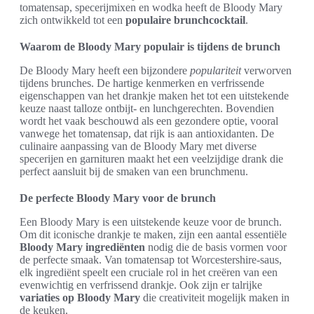
tomatensap, specerijmixen en wodka heeft de Bloody Mary
zich ontwikkeld tot een
populaire brunchcocktail
.
Waarom de Bloody Mary populair is tijdens de brunch
De Bloody Mary heeft een bijzondere
populariteit
verworven
tijdens brunches. De hartige kenmerken en verfrissende
eigenschappen van het drankje maken het tot een uitstekende
keuze naast talloze ontbijt- en lunchgerechten. Bovendien
wordt het vaak beschouwd als een gezondere optie, vooral
vanwege het tomatensap, dat rijk is aan antioxidanten. De
culinaire aanpassing van de Bloody Mary met diverse
specerijen en garnituren maakt het een veelzijdige drank die
perfect aansluit bij de smaken van een brunchmenu.
De perfecte Bloody Mary voor de brunch
Een Bloody Mary is een uitstekende keuze voor de brunch.
Om dit iconische drankje te maken, zijn een aantal essentiële
Bloody Mary ingrediënten
nodig die de basis vormen voor
de perfecte smaak. Van tomatensap tot Worcestershire-saus,
elk ingrediënt speelt een cruciale rol in het creëren van een
evenwichtig en verfrissend drankje. Ook zijn er talrijke
variaties op Bloody Mary
die creativiteit mogelijk maken in
de keuken.