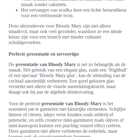
smaak zonder calorieën.
Het vervangen van wodka door een lichte bessenlikeur
voor een verfrissende twist.
Deze alternatieven voor Bloody Mary zijn niet alleen
smaakvol, maar ook veel gezonder, waardoor ze een ideale
keuze zijn voor een brunch met minder culinaire
schuldgevoelens.
Perfecte presentatie en serveertips
De
presentatie van Bloody Mary
is net zo belangrijk als de
smaak. Het gebruik van een elegant glas, zoals een ‘Highball’
of een speciaal ‘Bloody Mary glas’, kan de uitstraling van de
cocktail aanzienlijk verbeteren. Een goed gekozen glas
versterkt niet alleen de visuele aantrekkingskracht, maar
draagt ook bij aan de algehele drinkervaring.
Voor de perfecte
presentatie van Bloody Mary
is het
essentieel om te garnieren met kleurrijke elementen. Schijfjes
limoen of citroen, takjes verse kruiden zoals selderij of
peterselie, en zelfs creatieve mini-garnituren zoals olijven of
mini-kauwgom kunnen een prachtig visueel effect creëren.
Deze garnituren niet alleen verbeteren de esthetiek, maar
kunnen ook als smaakversterkers fungeren.