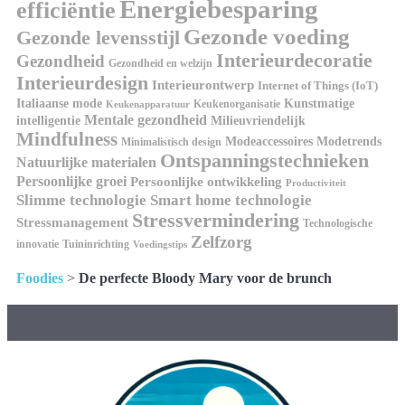
Energiebesparing
efficiëntie
Gezonde voeding
Gezonde levensstijl
Interieurdecoratie
Gezondheid
Gezondheid en welzijn
Interieurdesign
Interieurontwerp
Internet of Things (IoT)
Kunstmatige
Italiaanse mode
Keukenorganisatie
Keukenapparatuur
Mentale gezondheid
intelligentie
Milieuvriendelijk
Mindfulness
Modeaccessoires
Modetrends
Minimalistisch design
Ontspanningstechnieken
Natuurlijke materialen
Persoonlijke groei
Persoonlijke ontwikkeling
Productiviteit
Slimme technologie
Smart home technologie
Stressvermindering
Stressmanagement
Technologische
Zelfzorg
innovatie
Tuininrichting
Voedingstips
Foodies
>
De perfecte Bloody Mary voor de brunch