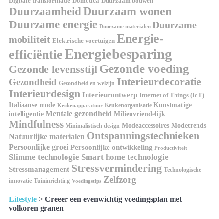
Domótica
Duurzaam bouwen
Digitale transformatie
Duurzaamheid
Duurzaam wonen
Duurzame energie
Duurzame
Duurzame materialen
Energie-
mobiliteit
Elektrische voertuigen
Energiebesparing
efficiëntie
Gezonde voeding
Gezonde levensstijl
Interieurdecoratie
Gezondheid
Gezondheid en welzijn
Interieurdesign
Interieurontwerp
Internet of Things (IoT)
Kunstmatige
Italiaanse mode
Keukenorganisatie
Keukenapparatuur
Mentale gezondheid
intelligentie
Milieuvriendelijk
Mindfulness
Modeaccessoires
Modetrends
Minimalistisch design
Ontspanningstechnieken
Natuurlijke materialen
Persoonlijke groei
Persoonlijke ontwikkeling
Productiviteit
Slimme technologie
Smart home technologie
Stressvermindering
Stressmanagement
Technologische
Zelfzorg
innovatie
Tuininrichting
Voedingstips
Lifestyle
>
Creëer een evenwichtig voedingsplan met
volkoren granen