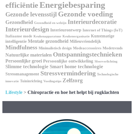
Energiebesparing
efficiëntie
Gezonde voeding
Gezonde levensstijl
Interieurdecoratie
Gezondheid
Gezondheid en welzijn
Interieurdesign
Interieurontwerp
Internet of Things (IoT)
Italiaanse mode
Kunstmatige
Keukenapparatuur
Keukenorganisatie
Mentale gezondheid
intelligentie
Milieuvriendelijk
Mindfulness
Modeaccessoires
Modetrends
Minimalistisch design
Ontspanningstechnieken
Natuurlijke materialen
Persoonlijke groei
Persoonlijke ontwikkeling
Sfeerverlichting
Slimme technologie
Smart home technologie
Stressvermindering
Stressmanagement
Technologische
Zelfzorg
Tuininrichting
innovatie
Voedingstips
Lifestyle
>
Chiropractie en hoe het helpt bij rugklachten