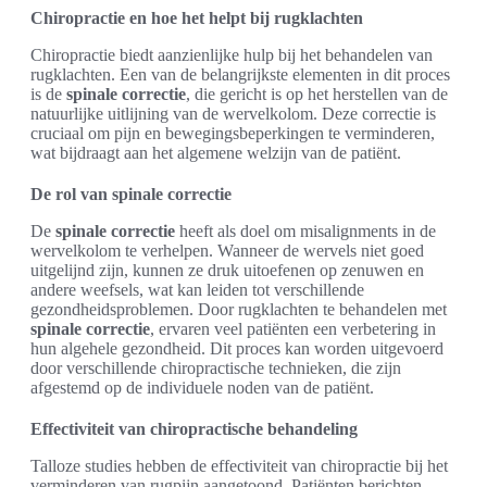
Chiropractie en hoe het helpt bij rugklachten
Chiropractie biedt aanzienlijke hulp bij het behandelen van
rugklachten. Een van de belangrijkste elementen in dit proces
is de
spinale correctie
, die gericht is op het herstellen van de
natuurlijke uitlijning van de wervelkolom. Deze correctie is
cruciaal om pijn en bewegingsbeperkingen te verminderen,
wat bijdraagt aan het algemene welzijn van de patiënt.
De rol van spinale correctie
De
spinale correctie
heeft als doel om misalignments in de
wervelkolom te verhelpen. Wanneer de wervels niet goed
uitgelijnd zijn, kunnen ze druk uitoefenen op zenuwen en
andere weefsels, wat kan leiden tot verschillende
gezondheidsproblemen. Door rugklachten te behandelen met
spinale correctie
, ervaren veel patiënten een verbetering in
hun algehele gezondheid. Dit proces kan worden uitgevoerd
door verschillende chiropractische technieken, die zijn
afgestemd op de individuele noden van de patiënt.
Effectiviteit van chiropractische behandeling
Talloze studies hebben de effectiviteit van chiropractie bij het
verminderen van rugpijn aangetoond. Patiënten berichten