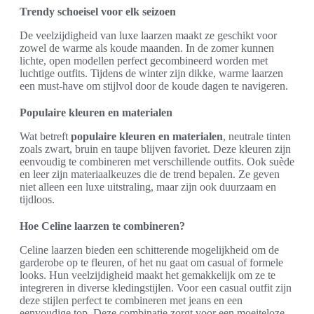
Trendy schoeisel voor elk seizoen
De veelzijdigheid van luxe laarzen maakt ze geschikt voor
zowel de warme als koude maanden. In de zomer kunnen
lichte, open modellen perfect gecombineerd worden met
luchtige outfits. Tijdens de winter zijn dikke, warme laarzen
een must-have om stijlvol door de koude dagen te navigeren.
Populaire kleuren en materialen
Wat betreft
populaire kleuren en materialen
, neutrale tinten
zoals zwart, bruin en taupe blijven favoriet. Deze kleuren zijn
eenvoudig te combineren met verschillende outfits. Ook suède
en leer zijn materiaalkeuzes die de trend bepalen. Ze geven
niet alleen een luxe uitstraling, maar zijn ook duurzaam en
tijdloos.
Hoe Celine laarzen te combineren?
Celine laarzen bieden een schitterende mogelijkheid om de
garderobe op te fleuren, of het nu gaat om casual of formele
looks. Hun veelzijdigheid maakt het gemakkelijk om ze te
integreren in diverse kledingstijlen. Voor een casual outfit zijn
deze stijlen perfect te combineren met jeans en een
eenvoudige top. Deze combinatie zorgt voor een moeiteloze