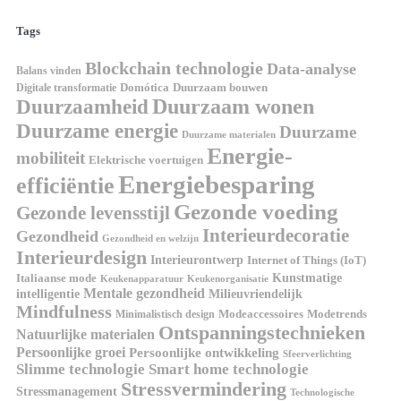
Tags
Blockchain technologie
Data-analyse
Balans vinden
Digitale transformatie
Domótica
Duurzaam bouwen
Duurzaam wonen
Duurzaamheid
Duurzame energie
Duurzame
Duurzame materialen
Energie-
mobiliteit
Elektrische voertuigen
Energiebesparing
efficiëntie
Gezonde voeding
Gezonde levensstijl
Interieurdecoratie
Gezondheid
Gezondheid en welzijn
Interieurdesign
Interieurontwerp
Internet of Things (IoT)
Italiaanse mode
Kunstmatige
Keukenapparatuur
Keukenorganisatie
Mentale gezondheid
intelligentie
Milieuvriendelijk
Mindfulness
Modeaccessoires
Modetrends
Minimalistisch design
Ontspanningstechnieken
Natuurlijke materialen
Persoonlijke groei
Persoonlijke ontwikkeling
Sfeerverlichting
Slimme technologie
Smart home technologie
Stressvermindering
Stressmanagement
Technologische