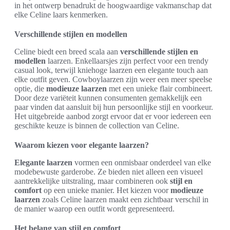
in het ontwerp benadrukt de hoogwaardige vakmanschap dat
elke Celine laars kenmerken.
Verschillende stijlen en modellen
Celine biedt een breed scala aan
verschillende stijlen en
modellen
laarzen. Enkellaarsjes zijn perfect voor een trendy
casual look, terwijl kniehoge laarzen een elegante touch aan
elke outfit geven. Cowboylaarzen zijn weer een meer speelse
optie, die
modieuze laarzen
met een unieke flair combineert.
Door deze variëteit kunnen consumenten gemakkelijk een
paar vinden dat aansluit bij hun persoonlijke stijl en voorkeur.
Het uitgebreide aanbod zorgt ervoor dat er voor iedereen een
geschikte keuze is binnen de collection van Celine.
Waarom kiezen voor elegante laarzen?
Elegante laarzen
vormen een onmisbaar onderdeel van elke
modebewuste garderobe. Ze bieden niet alleen een visueel
aantrekkelijke uitstraling, maar combineren ook
stijl en
comfort
op een unieke manier. Het kiezen voor
modieuze
laarzen
zoals Celine laarzen maakt een zichtbaar verschil in
de manier waarop een outfit wordt gepresenteerd.
Het belang van stijl en comfort