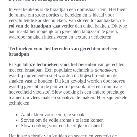
In veel keukens is de braadpan een onmisbaar item. Het biedt
de ruimte om grote porties te bereiden en is ideaal voor
verschillende kooktechnieken. Van stoven tot aanbakken, de
rol van de braadpan
gaat verder dan enkel bakken. Dit type
pan maakt het mogelijk om gerechten langzaam te garen,
waardoor smaken intensiveren en texturen verbeteren.
Technieken voor het bereiden van gerechten met een
braadpan
Er zijn talloze
technieken voor het bereiden
van gerechten
met een braadpan. Een populaire techniek is
aanbakken
,
waarbij ingrediënten snel worden dichtgeschroeid om de
smaken vast te houden. Dit kan gevolgd worden door
stoven
,
waarbij gerecht in de pan wordt gekookt met een minimale
hoeveelheid vloeistof. Slow cooking is een andere prachtige
manier om vlees mals en smaakvol te maken. Hier zijn enkele
technieken:
Aanbakken voor een rijke smaak
Stoven om de volle aroma’s te laten komen
Slow cooking voor een heerlijke malsheid
Het juiste gebruik van kruiden en specerijen versterkt de