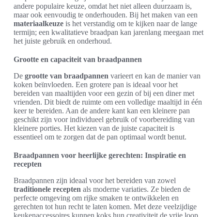
andere populaire keuze, omdat het niet alleen duurzaam is,
maar ook eenvoudig te onderhouden. Bij het maken van een
materiaalkeuze
is het verstandig om te kijken naar de lange
termijn; een kwalitatieve braadpan kan jarenlang meegaan met
het juiste gebruik en onderhoud.
Grootte en capaciteit van braadpannen
De
grootte van braadpannen
varieert en kan de manier van
koken beïnvloeden. Een grotere pan is ideaal voor het
bereiden van maaltijden voor een gezin of bij een diner met
vrienden. Dit biedt de ruimte om een volledige maaltijd in één
keer te bereiden. Aan de andere kant kan een kleinere pan
geschikt zijn voor individueel gebruik of voorbereiding van
kleinere porties. Het kiezen van de juiste capaciteit is
essentieel om te zorgen dat de pan optimaal wordt benut.
Braadpannen voor heerlijke gerechten: Inspiratie en
recepten
Braadpannen zijn ideaal voor het bereiden van zowel
traditionele recepten
als moderne variaties. Ze bieden de
perfecte omgeving om rijke smaken te ontwikkelen en
gerechten tot hun recht te laten komen. Met deze veelzijdige
keukenaccessoires kunnen koks hun creativiteit de vrije loop