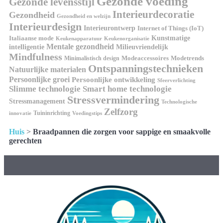
Gezonde voeding
Gezonde levensstijl
Interieurdecoratie
Gezondheid
Gezondheid en welzijn
Interieurdesign
Interieurontwerp
Internet of Things (IoT)
Italiaanse mode
Kunstmatige
Keukenapparatuur
Keukenorganisatie
Mentale gezondheid
intelligentie
Milieuvriendelijk
Mindfulness
Modeaccessoires
Modetrends
Minimalistisch design
Ontspanningstechnieken
Natuurlijke materialen
Persoonlijke groei
Persoonlijke ontwikkeling
Sfeerverlichting
Slimme technologie
Smart home technologie
Stressvermindering
Stressmanagement
Technologische
Zelfzorg
Tuininrichting
innovatie
Voedingstips
Huis
>
Braadpannen die zorgen voor sappige en smaakvolle
gerechten