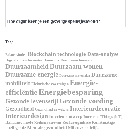
Hoe organiseer je een gezellige spelletjesavond?
Tags
Blockchain technologie
Data-analyse
Balans vinden
Domótica
Duurzaam bouwen
Digitale transformatie
Duurzaamheid
Duurzaam wonen
Duurzame energie
Duurzame
Duurzame materialen
Energie-
mobiliteit
Elektrische voertuigen
Energiebesparing
efficiëntie
Gezonde voeding
Gezonde levensstijl
Interieurdecoratie
Gezondheid
Gezondheid en welzijn
Interieurdesign
Interieurontwerp
Internet of Things (IoT)
Kunstmatige
Italiaanse mode
Keukenorganisatie
Keukenapparatuur
Mentale gezondheid
intelligentie
Milieuvriendelijk