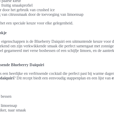
 paarse kleur
 fruitig smaakprofiel
r door het gebruik van crushed ice
ng van citrussmaak door de toevoeging van limoensap
t een speciale keuze voor elke gelegenheid.
nkje
de eigenschappen is de Blueberry Daiquiri een uitmuntende keuze voo
bekend om zijn verkwikkende smaak die perfect samengaat met zonnige 
eel gegarneerd met verse bosbessen of een schijfje limoen, en de aantrek
ssende Blueberry Daiquiri
s een heerlijke en verfrissende cocktail die perfect past bij warme dage
daiquiri
? Dit recept biedt een eenvoudig stappenplan en een lijst van
e
 bessen
t limoensap
uiker, naar smaak