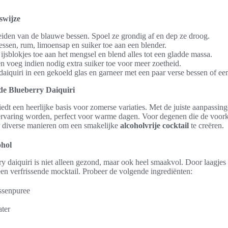
swijze
eiden van de blauwe bessen. Spoel ze grondig af en dep ze droog.
ssen, rum, limoensap en suiker toe aan een blender.
jsblokjes toe aan het mengsel en blend alles tot een gladde massa.
en voeg indien nodig extra suiker toe voor meer zoetheid.
daiquiri in een gekoeld glas en garneer met een paar verse bessen of een
de Blueberry Daiquiri
edt een heerlijke basis voor zomerse variaties. Met de juiste aanpassin
ervaring worden, perfect voor warme dagen. Voor degenen die de voor
 er diverse manieren om een smakelijke
alcoholvrije cocktail
te creëren.
ohol
ry daiquiri is niet alleen gezond, maar ook heel smaakvol. Door laagjes
een verfrissende mocktail. Probeer de volgende ingrediënten:
ssenpuree
ter