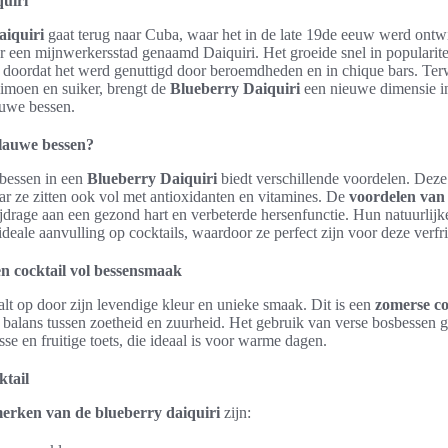
uiri
aiquiri
gaat terug naar Cuba, waar het in de late 19de eeuw werd ontw
r een mijnwerkersstad genaamd Daiquiri. Het groeide snel in popularitei
 doordat het werd genuttigd door beroemdheden en in chique bars. Terwi
 limoen en suiker, brengt de
Blueberry Daiquiri
een nieuwe dimensie in
auwe bessen.
lauwe bessen?
bessen in een
Blueberry Daiquiri
biedt verschillende voordelen. Deze 
aar ze zitten ook vol met antioxidanten en vitamines. De
voordelen van
ijdrage aan een gezond hart en verbeterde hersenfunctie. Hun natuurlijke
deale aanvulling op cocktails, waardoor ze perfect zijn voor deze verfr
n cocktail vol bessensmaak
lt op door zijn levendige kleur en unieke smaak. Dit is een
zomerse co
e balans tussen zoetheid en zuurheid. Het gebruik van verse bosbessen 
sse en fruitige toets, die ideaal is voor warme dagen.
tail
erken van de blueberry daiquiri
zijn: