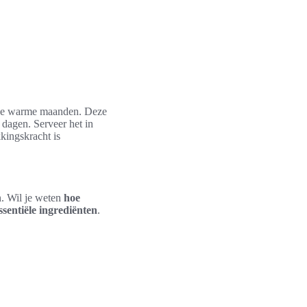
r de warme maanden. Deze
dagen. Serveer het in
kingskracht is
n. Wil je weten
hoe
ssentiële ingrediënten
.