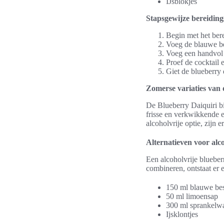
IJsblokjes
Stapsgewijze bereiding
Begin met het ber
Voeg de blauwe be
Voeg een handvol i
Proef de cocktail 
Giet de blueberry 
Zomerse variaties van 
De Blueberry Daiquiri bi
frisse en verkwikkende 
alcoholvrije optie, zijn
Alternatieven voor alc
Een alcoholvrije blueber
combineren, ontstaat er 
150 ml blauwe be
50 ml limoensap
300 ml sprankelwa
Ijsklontjes