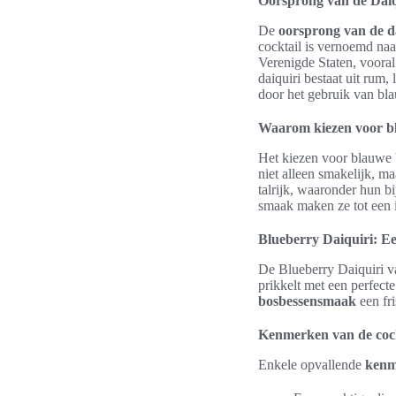
Oorsprong van de Daiq
De
oorsprong van de d
cocktail is vernoemd naa
Verenigde Staten, vooral
daiquiri bestaat uit rum,
door het gebruik van bl
Waarom kiezen voor b
Het kiezen voor blauwe 
niet alleen smakelijk, m
talrijk, waaronder hun b
smaak maken ze tot een i
Blueberry Daiquiri: Ee
De Blueberry Daiquiri va
prikkelt met een perfect
bosbessensmaak
een fri
Kenmerken van de cock
Enkele opvallende
kenm