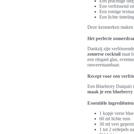
Een prachtige diep
Een verfrissend en
Een romige textuu
Een lichte tinteli
Deze kenmerken maken he
Het perfecte zomerdra
Dankzij zijn verfrissen
zomerse cocktail
staat 
een elegant glas, eventu
onweerstaanbaar.
Recept voor een verfri
Een Blueberry Daiquiri i
maak je een blueberry 
Essentiële ingrediënten
1 kopje verse blue
60 ml lichte rum
30 ml vers gepers
1 tot 2 eetlepels s