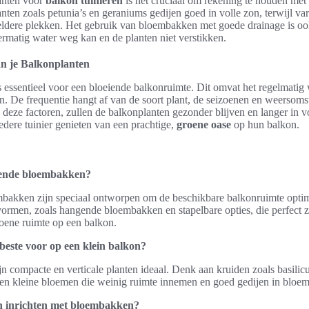
lanten voor
balkon tuinieren
is het cruciaal om rekening te houden met
nten zoals petunia’s en geraniums gedijen goed in volle zon, terwijl v
eldere plekken. Het gebruik van bloembakken met goede drainage is ook
rmatig water weg kan en de planten niet verstikken.
n je Balkonplanten
 essentieel voor een bloeiende balkonruimte. Dit omvat het regelmatig
n. De frequentie hangt af van de soort plant, de seizoenen en weerso
 deze factoren, zullen de balkonplanten gezonder blijven en langer in vo
edere tuinier genieten van een prachtige,
groene oase
op hun balkon.
rende bloembakken?
akken zijn speciaal ontworpen om de beschikbare balkonruimte optima
ormen, zoals hangende bloembakken en stapelbare opties, die perfect z
oene ruimte op een balkon.
 beste voor op een klein balkon?
jn compacte en verticale planten ideaal. Denk aan kruiden zoals basil
n en kleine bloemen die weinig ruimte innemen en goed gedijen in bloe
n inrichten met bloembakken?