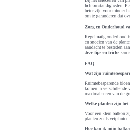
Bij het selecteren van p
lichtomstandigheden. Pla
beter zijn voor minder h
om te garanderen dat ove
Zorg en Onderhoud va
Regelmatig onderhoud is
en snoeien van de plante
aandacht te besteden aan
deze
tips en tricks
kan i
FAQ
Wat zijn ruimtebespa
Ruimtebesparende bloemb
komen in verschillende v
maximaliseren van de gr
Welke planten zijn het
Voor een klein balkon zi
planten zoals vetplante
Hoe kan ik mijn balko