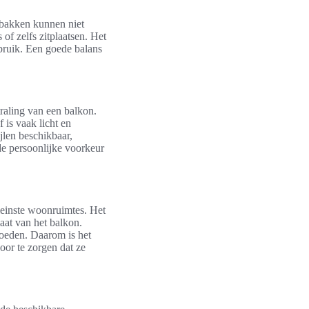
bakken kunnen niet
of zelfs zitplaatsen. Het
ebruik. Een goede balans
traling van een balkon.
 is vaak licht en
ijlen beschikbaar,
 de persoonlijke voorkeur
leinste woonruimtes. Het
aat van het balkon.
loeden. Daarom is het
oor te zorgen dat ze