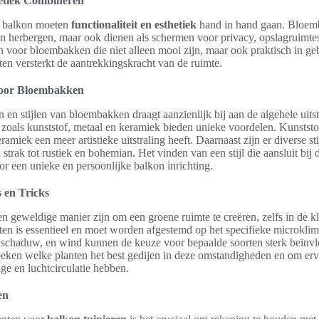
hetiek Combineren
en balkon moeten
functionaliteit en esthetiek
hand in hand gaan. Bloem
n herbergen, maar ook dienen als schermen voor privacy, opslagruimtes 
en voor bloembakken die niet alleen mooi zijn, maar ook praktisch in g
en versterkt de aantrekkingskracht van de ruimte.
 voor Bloembakken
 en stijlen van bloembakken draagt aanzienlijk bij aan de algehele uits
 zoals kunststof, metaal en keramiek bieden unieke voordelen. Kunststof
ramiek een meer artistieke uitstraling heeft. Daarnaast zijn er diverse st
trak tot rustiek en bohemian. Het vinden van een stijl die aansluit bij
or een unieke en persoonlijke balkon inrichting.
 en Tricks
n geweldige manier zijn om een groene ruimte te creëren, zelfs in de k
nten is essentieel en moet worden afgestemd op het specifieke microklim
, schaduw, en wind kunnen de keuze voor bepaalde soorten sterk beïnv
eken welke planten het best gedijen in deze omstandigheden en om erv
ge en luchtcirculatie hebben.
en