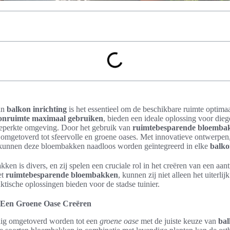
an
balkon inrichting
is het essentieel om de beschikbare ruimte optimaa
onruimte maximaal gebruiken
, bieden een ideale oplossing voor dieg
 beperkte omgeving. Door het gebruik van
ruimtebesparende bloemba
omgetoverd tot sfeervolle en groene oases. Met innovatieve ontwerpen,
 kunnen deze bloembakken naadloos worden geïntegreerd in elke
balko
en is divers, en zij spelen een cruciale rol in het creëren van een aan
et
ruimtebesparende bloembakken
, kunnen zij niet alleen het uiterli
ktische oplossingen bieden voor de stadse tuinier.
Een Groene Oase Creëren
ig omgetoverd worden tot een
groene oase
met de juiste keuze van
ba