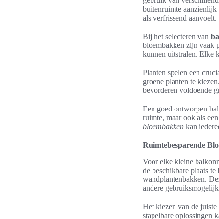
gebruik van verschillend
buitenruimte aanzienlijk
als verfrissend aanvoelt.
Bij het selecteren van
ba
bloembakken zijn vaak po
kunnen uitstralen. Elke 
Planten spelen een cruci
groene planten te kiezen.
bevorderen voldoende gro
Een goed ontworpen balk
ruimte, maar ook als een
bloembakken
kan iederee
Ruimtebesparende Blo
Voor elke kleine balkonr
de beschikbare plaats t
wandplantenbakken. Deze 
andere gebruiksmogelij
Het kiezen van de juiste
stapelbare oplossingen k