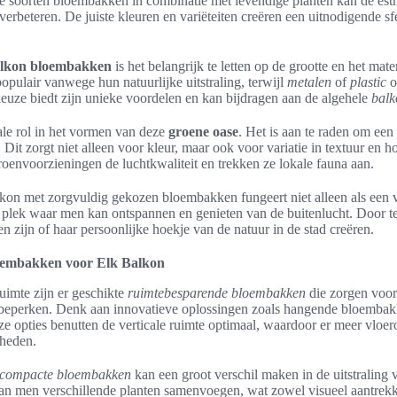
e soorten bloembakken in combinatie met levendige planten kan de esth
 verbeteren. De juiste kleuren en variëteiten creëren een uitnodigende s
lkon bloembakken
is het belangrijk te letten op de grootte en het mate
pulair vanwege hun natuurlijke uitstraling, terwijl
metalen
of
plastic
o
keuze biedt zijn unieke voordelen en kan bijdragen aan de algehele
balk
ale rol in het vormen van deze
groene oase
. Het is aan te raden om ee
 Dit zorgt niet alleen voor kleur, maar ook voor variatie in textuur en
envoorzieningen de luchtkwaliteit en trekken ze lokale fauna aan.
on met zorgvuldig gekozen bloembakken fungeert niet alleen als een vi
 plek waar men kan ontspannen en genieten van de buitenlucht. Door te
n zijn of haar persoonlijke hoekje van de natuur in de stad creëren.
embakken voor Elk Balkon
uimte zijn er geschikte
ruimtebesparende bloembakken
die zorgen voor
e beperken. Denk aan innovatieve oplossingen zoals hangende bloemba
opties benutten de verticale ruimte optimaal, waardoor er meer vloero
kheden.
compacte bloembakken
kan een groot verschil maken in de uitstraling
an men verschillende planten samenvoegen, wat zowel visueel aantrekkel