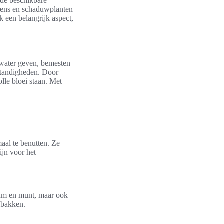
 de beschikbare
arens en schaduwplanten
 een belangrijk aspect,
 water geven, bemesten
mstandigheden. Door
lle bloei staan. Met
al te benutten. Ze
ijn voor het
icum en munt, maar ook
mbakken.