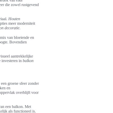
etiek van elke
feer die zowel rustgevend
riaal.
Houten
pties meer moderniteit
on decoratie
.
n mix van bloeiende en
 hoogte. Bovendien
sueel aantrekkelijke
 investeren in
balkon
 een groene sfeer zonder
kken en
ppervlak overblijft voor
 van een balkon. Met
ijk als functioneel is.