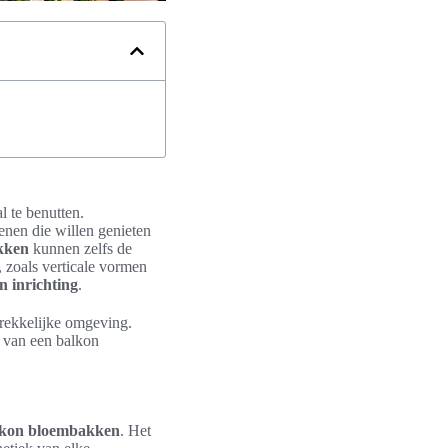
l te benutten.
enen die willen genieten
kken
kunnen zelfs de
 zoals verticale vormen
n inrichting
.
trekkelijke omgeving.
jk van een balkon
lkon bloembakken
. Het