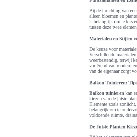
Functionaliteit en Est
Bij de inrichting van e
alleen bloemen en plante
is belangrijk om te kiez
tussen deze twee element
Materialen en Stijlen
De keuze voor materialen
Verschillende materialen
weerbestendig, terwijl ke
variërend van modern en s
van de eigenaar zorgt vo
Balkon Tuinieren: Tips
Balkon tuinieren
kan ee
kiezen van de juiste pla
Elemente zoals zonlicht
belangrijk om te onderzo
voldoende ruimte, draina
De Juiste Planten Kiez