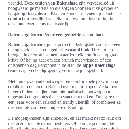
vaandel. Deze
truien van Balenciaga
zijn vervaardigd uit
hoogwaardige materialen die zorgen voor een luxe gevoel en
langdurig draagplezier. Klanten kunnen rekenen op de uiterste
comfort en kwaliteit
van elke trui, wat hun investering in
deze modieuze items rechtvaardigt.
Balenciaga truien: Voor een gedurfde casual look
Balenciaga truien
zijn het perfecte kledingstuk voor iedereen
die op zoek is naar een gedurfde
casual look
. Deze truien
brengen luxe en stijl samen, waardoor elke outfit een upgrade
krijgt. Of het nu gaat om een brunch met vrienden of een
ontspannen dagje shoppen in de stad, de
hippe Balenciaga
truien
zijn veelzijdig genoeg voor elke gelegenheid.
Met hun opvallende ontwerpen en comfortabele pasvorm zijn
er talloze redenen om Balenciaga truien te kopen. Ze komen
in verschillende stijlen, van minimalistische ontwerpen tot
uitgesproken graphics die een statement maken. Draag ze met
een jeans voor een relaxed en trendy uiterlijk, of combineer ze
met een rok voor een chiquere uitstraling.
De mogelijkheden zijn eindeloos, en dat maakt het zo leuk om
met deze truien te experimenteren. Of je nu je persoonlijke
stijl wilt uitdrukken of gewoon wilt genieten van het comfort,