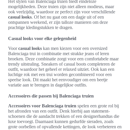
Het stylen van Balenciaga truien biedt eindeloze
mogelijkheden. Deze truien zijn niet alleen modieus, maar
ook veelzijdig, waardoor ze perfect zijn voor verschillende
casual looks
. Of het nu gaat om een dagje uit of een
ontspannen weekend, er zijn talloze manieren om deze
prachtige kledingstukken te dragen.
Casual looks voor elke gelegenheid
Voor
casual looks
kan men kiezen voor een oversized
Balenciaga trui in combinatie met strakke jeans of leren
broeken. Deze combinatie zorgt voor een comfortabele maar
trendy uitstraling. Sneakers of casual boots completeren de
outfit, waardoor het geheel er relaxed uitziet. Ook kan een
luchtige rok met een trui worden gecombineerd voor een
speelse look. Dit maakt het eenvoudiger om een beetje
variatie aan te brengen in dagelijkse outfits.
Accessoires die passen bij Balenciaga truien
Accessoires voor Balenciaga truien
spelen een grote rol bij
het afronden van een outfit. Denk hierbij aan statement-
schoenen die de aandacht trekken of een designerhandtas die
luxe toevoegt. Daarnaast kunnen gedurfde sieraden, zoals
grote oorbellen of opvallende kettingen, de look verbeteren en