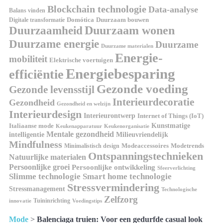
Blockchain technologie
Data-analyse
Balans vinden
Digitale transformatie
Domótica
Duurzaam bouwen
Duurzaam wonen
Duurzaamheid
Duurzame energie
Duurzame
Duurzame materialen
Energie-
mobiliteit
Elektrische voertuigen
Energiebesparing
efficiëntie
Gezonde voeding
Gezonde levensstijl
Interieurdecoratie
Gezondheid
Gezondheid en welzijn
Interieurdesign
Interieurontwerp
Internet of Things (IoT)
Italiaanse mode
Kunstmatige
Keukenapparatuur
Keukenorganisatie
Mentale gezondheid
intelligentie
Milieuvriendelijk
Mindfulness
Modeaccessoires
Modetrends
Minimalistisch design
Ontspanningstechnieken
Natuurlijke materialen
Persoonlijke groei
Persoonlijke ontwikkeling
Sfeerverlichting
Slimme technologie
Smart home technologie
Stressvermindering
Stressmanagement
Technologische
Zelfzorg
Tuininrichting
innovatie
Voedingstips
Mode
>
Balenciaga truien: Voor een gedurfde casual look