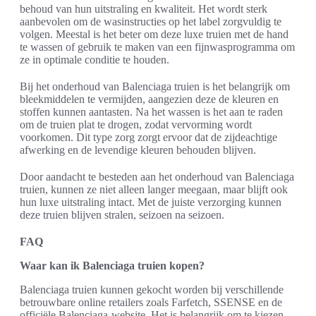
behoud van hun uitstraling en kwaliteit. Het wordt sterk
aanbevolen om de wasinstructies op het label zorgvuldig te
volgen. Meestal is het beter om deze luxe truien met de hand
te wassen of gebruik te maken van een fijnwasprogramma om
ze in optimale conditie te houden.
Bij het onderhoud van Balenciaga truien is het belangrijk om
bleekmiddelen te vermijden, aangezien deze de kleuren en
stoffen kunnen aantasten. Na het wassen is het aan te raden
om de truien plat te drogen, zodat vervorming wordt
voorkomen. Dit type zorg zorgt ervoor dat de zijdeachtige
afwerking en de levendige kleuren behouden blijven.
Door aandacht te besteden aan het onderhoud van Balenciaga
truien, kunnen ze niet alleen langer meegaan, maar blijft ook
hun luxe uitstraling intact. Met de juiste verzorging kunnen
deze truien blijven stralen, seizoen na seizoen.
FAQ
Waar kan ik Balenciaga truien kopen?
Balenciaga truien kunnen gekocht worden bij verschillende
betrouwbare online retailers zoals Farfetch, SSENSE en de
officiële Balenciaga-website. Het is belangrijk om te kiezen