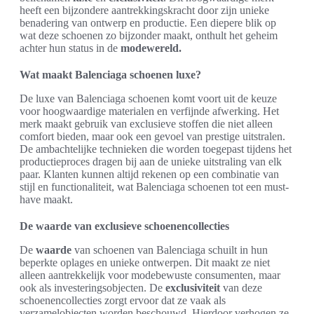
heeft een bijzondere aantrekkingskracht door zijn unieke
benadering van ontwerp en productie. Een diepere blik op
wat deze schoenen zo bijzonder maakt, onthult het geheim
achter hun status in de
modewereld.
Wat maakt Balenciaga schoenen luxe?
De luxe van Balenciaga schoenen komt voort uit de keuze
voor hoogwaardige materialen en verfijnde afwerking. Het
merk maakt gebruik van exclusieve stoffen die niet alleen
comfort bieden, maar ook een gevoel van prestige uitstralen.
De ambachtelijke technieken die worden toegepast tijdens het
productieproces dragen bij aan de unieke uitstraling van elk
paar. Klanten kunnen altijd rekenen op een combinatie van
stijl en functionaliteit, wat Balenciaga schoenen tot een must-
have maakt.
De waarde van exclusieve schoenencollecties
De
waarde
van schoenen van Balenciaga schuilt in hun
beperkte oplages en unieke ontwerpen. Dit maakt ze niet
alleen aantrekkelijk voor modebewuste consumenten, maar
ook als investeringsobjecten. De
exclusiviteit
van deze
schoenencollecties zorgt ervoor dat ze vaak als
verzamelobjecten worden beschouwd. Hierdoor verhogen ze