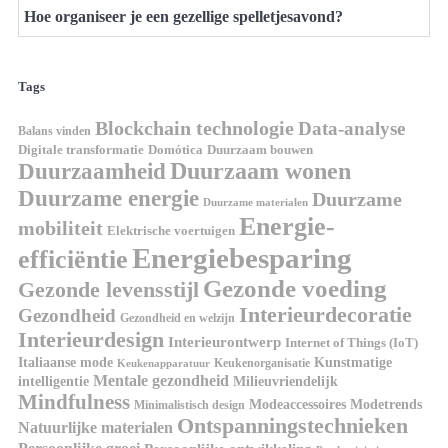
Hoe organiseer je een gezellige spelletjesavond?
Tags
Blockchain technologie
Data-analyse
Balans vinden
Domótica
Duurzaam bouwen
Digitale transformatie
Duurzaamheid
Duurzaam wonen
Duurzame energie
Duurzame
Duurzame materialen
Energie-
mobiliteit
Elektrische voertuigen
Energiebesparing
efficiëntie
Gezonde voeding
Gezonde levensstijl
Interieurdecoratie
Gezondheid
Gezondheid en welzijn
Interieurdesign
Interieurontwerp
Internet of Things (IoT)
Kunstmatige
Italiaanse mode
Keukenorganisatie
Keukenapparatuur
Mentale gezondheid
intelligentie
Milieuvriendelijk
Mindfulness
Modeaccessoires
Modetrends
Minimalistisch design
Ontspanningstechnieken
Natuurlijke materialen