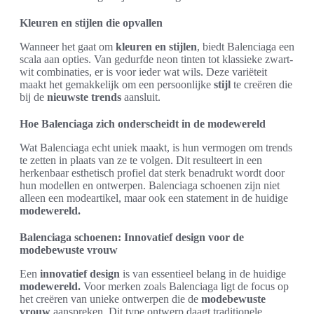
Kleuren en stijlen die opvallen
Wanneer het gaat om
kleuren en stijlen
, biedt Balenciaga een
scala aan opties. Van gedurfde neon tinten tot klassieke zwart-
wit combinaties, er is voor ieder wat wils. Deze variëteit
maakt het gemakkelijk om een persoonlijke
stijl
te creëren die
bij de
nieuwste trends
aansluit.
Hoe Balenciaga zich onderscheidt in de modewereld
Wat Balenciaga echt uniek maakt, is hun vermogen om trends
te zetten in plaats van ze te volgen. Dit resulteert in een
herkenbaar esthetisch profiel dat sterk benadrukt wordt door
hun modellen en ontwerpen. Balenciaga schoenen zijn niet
alleen een modeartikel, maar ook een statement in de huidige
modewereld.
Balenciaga schoenen: Innovatief design voor de
modebewuste vrouw
Een
innovatief design
is van essentieel belang in de huidige
modewereld.
Voor merken zoals Balenciaga ligt de focus op
het creëren van unieke ontwerpen die de
modebewuste
vrouw
aanspreken. Dit type ontwerp daagt traditionele