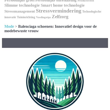
Persoonlijke groei
Persoonlijke ontwikkeling
Productiviteit
Slimme technologie
Smart home technologie
Stressvermindering
Stressmanagement
Technologische
Zelfzorg
innovatie
Tuininrichting
Voedingstips
Mode
>
Balenciaga schoenen: Innovatief design voor de
modebewuste vrouw