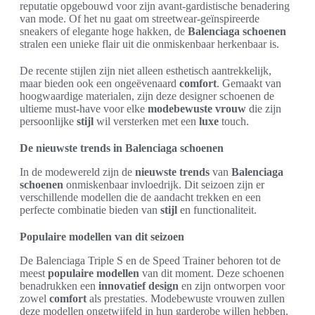
reputatie opgebouwd voor zijn avant-gardistische benadering
van mode. Of het nu gaat om streetwear-geïnspireerde
sneakers of elegante hoge hakken, de
Balenciaga schoenen
stralen een unieke flair uit die onmiskenbaar herkenbaar is.
De recente stijlen zijn niet alleen esthetisch aantrekkelijk,
maar bieden ook een ongeëvenaard
comfort
. Gemaakt van
hoogwaardige materialen, zijn deze designer schoenen de
ultieme must-have voor elke
modebewuste vrouw
die zijn
persoonlijke
stijl
wil versterken met een
luxe
touch.
De nieuwste trends in Balenciaga schoenen
In de modewereld zijn de
nieuwste trends
van
Balenciaga
schoenen
onmiskenbaar invloedrijk. Dit seizoen zijn er
verschillende modellen die de aandacht trekken en een
perfecte combinatie bieden van
stijl
en functionaliteit.
Populaire modellen van dit seizoen
De Balenciaga Triple S en de Speed Trainer behoren tot de
meest
populaire modellen
van dit moment. Deze schoenen
benadrukken een
innovatief design
en zijn ontworpen voor
zowel
comfort
als prestaties. Modebewuste vrouwen zullen
deze modellen ongetwijfeld in hun garderobe willen hebben.