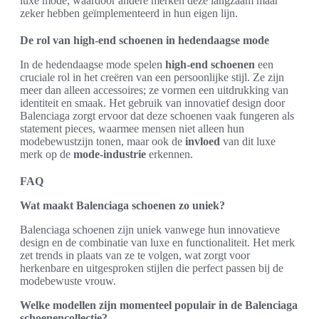
luxe mode, waardoor andere merken deze langzaam maar
zeker hebben geïmplementeerd in hun eigen lijn.
De rol van high-end schoenen in hedendaagse mode
In de hedendaagse mode spelen
high-end schoenen
een
cruciale rol in het creëren van een persoonlijke stijl. Ze zijn
meer dan alleen accessoires; ze vormen een uitdrukking van
identiteit en smaak. Het gebruik van innovatief design door
Balenciaga zorgt ervoor dat deze schoenen vaak fungeren als
statement pieces, waarmee mensen niet alleen hun
modebewustzijn tonen, maar ook de
invloed
van dit luxe
merk op de
mode-industrie
erkennen.
FAQ
Wat maakt Balenciaga schoenen zo uniek?
Balenciaga schoenen zijn uniek vanwege hun innovatieve
design en de combinatie van luxe en functionaliteit. Het merk
zet trends in plaats van ze te volgen, wat zorgt voor
herkenbare en uitgesproken stijlen die perfect passen bij de
modebewuste vrouw.
Welke modellen zijn momenteel populair in de Balenciaga
schoenencollectie?