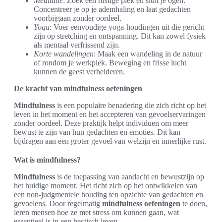
Meditatie
: Zoek een rustige plek en sluit je ogen.
Concentreer je op je ademhaling en laat gedachten
voorbijgaan zonder oordeel.
Yoga
: Voer eenvoudige yoga-houdingen uit die gericht
zijn op stretching en ontspanning. Dit kan zowel fysiek
als mentaal verfrissend zijn.
Korte wandelingen
: Maak een wandeling in de natuur
of rondom je werkplek. Beweging en frisse lucht
kunnen de geest verhelderen.
De kracht van mindfulness oefeningen
Mindfulness
is een populaire benadering die zich richt op het
leven in het moment en het accepteren van gevoelservaringen
zonder oordeel. Deze praktijk helpt individuen om meer
bewust te zijn van hun gedachten en emoties. Dit kan
bijdragen aan een groter gevoel van welzijn en innerlijke rust.
Wat is mindfulness?
Mindfulness
is de toepassing van aandacht en bewustzijn op
het huidige moment. Het richt zich op het ontwikkelen van
een non-judgmentele houding ten opzichte van gedachten en
gevoelens. Door regelmatig
mindfulness oefeningen
te doen,
leren mensen hoe ze met stress om kunnen gaan, wat
essentieel is in een hectisch leven.