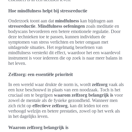
Hoe mindfulness helpt bij stressreductie
Onderzoek toont aan dat
mindfulness
kan bijdragen aan
stressreductie
.
Mindfulness oefeningen
zoals meditatie en
bodyscans bevorderen een betere emotionele regulatie. Door
deze technieken toe te passen, kunnen individuen de
symptomen van stress verlichten en beter omgaan met
uitdagende situaties. Het regelmatig beoefenen van
mindfulness versterkt dit effect, waardoor het een waardevol
instrument is voor iedereen die op zoek is naar meer balans in
het leven.
Zelfzorg: een essentiële prioriteit
In een wereld waar drukte de norm is, wordt
zelfzorg
vaak als
een luxe beschouwd in plaats van een noodzaak. Toch is het
cruciaal om te begrijpen
waarom zelfzorg belangrijk is
voor
zowel de mentale als de fysieke gezondheid. Wanneer men
zich richt op
effectieve zelfzorg
, kan dit leiden tot een
verhoogd welzijn en betere prestaties, zowel op het werk als
in het dagelijks leven.
Waarom zelfzorg belangrijk is