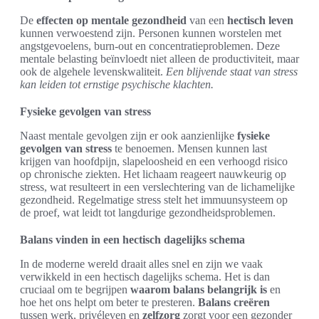
De
effecten op mentale gezondheid
van een
hectisch leven
kunnen verwoestend zijn. Personen kunnen worstelen met
angstgevoelens, burn-out en concentratieproblemen. Deze
mentale belasting beïnvloedt niet alleen de productiviteit, maar
ook de algehele levenskwaliteit.
Een blijvende staat van stress
kan leiden tot ernstige psychische klachten.
Fysieke gevolgen van stress
Naast mentale gevolgen zijn er ook aanzienlijke
fysieke
gevolgen van stress
te benoemen. Mensen kunnen last
krijgen van hoofdpijn, slapeloosheid en een verhoogd risico
op chronische ziekten. Het lichaam reageert nauwkeurig op
stress, wat resulteert in een verslechtering van de lichamelijke
gezondheid. Regelmatige stress stelt het immuunsysteem op
de proef, wat leidt tot langdurige gezondheidsproblemen.
Balans vinden in een hectisch dagelijks schema
In de moderne wereld draait alles snel en zijn we vaak
verwikkeld in een hectisch dagelijks schema. Het is dan
cruciaal om te begrijpen
waarom balans belangrijk is
en
hoe het ons helpt om beter te presteren.
Balans creëren
tussen werk, privéleven en
zelfzorg
zorgt voor een gezonder