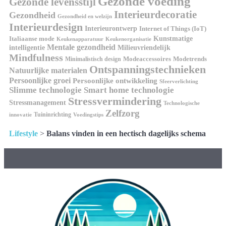
Gezonde voeding
Gezonde levensstijl
Interieurdecoratie
Gezondheid
Gezondheid en welzijn
Interieurdesign
Interieurontwerp
Internet of Things (IoT)
Italiaanse mode
Kunstmatige
Keukenapparatuur
Keukenorganisatie
Mentale gezondheid
intelligentie
Milieuvriendelijk
Mindfulness
Modeaccessoires
Modetrends
Minimalistisch design
Ontspanningstechnieken
Natuurlijke materialen
Persoonlijke groei
Persoonlijke ontwikkeling
Sfeerverlichting
Slimme technologie
Smart home technologie
Stressvermindering
Stressmanagement
Technologische
Zelfzorg
Tuininrichting
innovatie
Voedingstips
Lifestyle
>
Balans vinden in een hectisch dagelijks schema